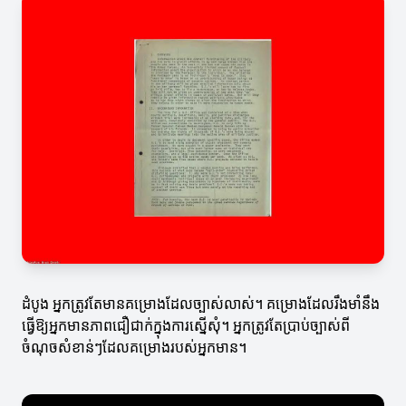
ដំបូង អ្នកត្រូវតែមានគម្រោងដែលច្បាស់លាស់។ គម្រោងដែលរឹងមាំនឹង
ធ្វើឱ្យអ្នកមានភាពជឿជាក់ក្នុងការស្នើសុំ។ អ្នកត្រូវតែប្រាប់ច្បាស់ពី
ចំណុចសំខាន់ៗដែលគម្រោងរបស់អ្នកមាន។