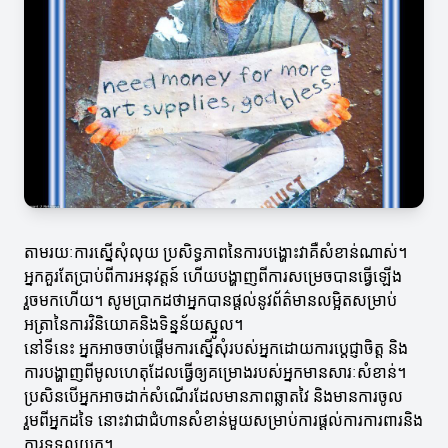
តាមរយៈការស្នើសុំលុយ ប្រសិទ្ធភាពនៃការបង្ហោះវាគឺសំខាន់ណាស់។
អ្នកគួរតែប្រាប់ពីការអនុវត្តន៍ ហើយបង្ហាញពីការសម្រេចបានធ្វើឡើង
រួចមកហើយ។ សូមប្រាកដថាអ្នកបានផ្តល់នូវព័ត៌មានលម្អិតសម្រាប់
អត្រានៃការវិនិយោគនិងទិន្នន័យស្នូល។
នៅទីនេះ អ្នកអាចចាប់ផ្តើមការស្នើសុំរបស់អ្នកដោយការប្តេជ្ញាចិត្ត និង
ការបង្ហាញពីមូលហេតុដែលធ្វើឲ្យគម្រោងរបស់អ្នកមានសារៈសំខាន់។
ប្រសិនបើអ្នកអាចដាក់សំណើរដែលមានភាពឆ្លាតវៃ និងមានការចូល
រួមពីអ្នកដទៃ នោះវាជាជំហានសំខាន់មួយសម្រាប់ការផ្តល់ការការពារនិង
ការទទួលយក។