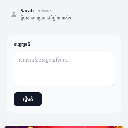
Sarah
២ ម៉ោងមុន
ខ្លឹមសារមានប្រយោជន៍ខ្លាំងណាស់។
បញ្ចេញមតិ
ផ្ញើមតិ