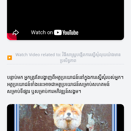
Watch Video related to: វិធីសាស្ត្របង្កើតការស្នើសុំលុយយ៉ាងមាន
▶
ប្រសិទ្ធភាព
បន្ទាប់មក អ្នកត្រូវតែបង្ហាញពីអត្ថប្រយោជន៍នៅក្នុងការស្នើសុំរបស់អ្នក។
អត្ថប្រយោជន៍ទាំងនេះអាចជាអត្ថប្រយោជន៍សម្រាប់សហគមន៍
សម្រាប់ទីផ្សារ ឬសម្រាប់ការអភិវឌ្ឍន៍សង្គម។