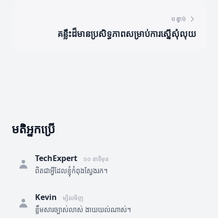
បន្ទាប់
គន្លឹះដ៏មានប្រសិទ្ធភាពសម្រាប់ការស្នើសុំលុយ
មតិអ្នកប្រើ
TechExpert
១០ នាទីមុន
ពិតជាអ្វីដែលខ្ញុំកំពុងស្វែងរក។
Kevin
ម្សិលមិញ
ខ្លឹមសារច្បាស់លាស់ ងាយយល់ណាស់។