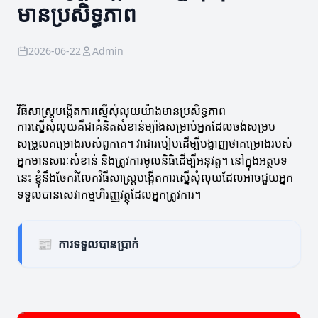
មានប្រសិទ្ធភាព
2026-06-22
Admin
វិធីសាស្ត្របង្កើតការស្នើសុំលុយយ៉ាងមានប្រសិទ្ធភាព
ការស្នើសុំលុយគឺជាគំនិតសំខាន់ម្យ៉ាងសម្រាប់អ្នកដែលចង់សម្រប
សម្រួលគម្រោងរបស់ពួកគេ។ វាជារបៀបដើម្បីបង្ហាញថាគម្រោងរបស់
អ្នកមានសារៈសំខាន់ និងត្រូវការមូលនិធិដើម្បីអនុវត្ត។ នៅក្នុងអត្ថបទ
នេះ ខ្ញុំនឹងចែករំលែកវិធីសាស្ត្របង្កើតការស្នើសុំលុយដែលអាចជួយអ្នក
ទទួលបានសេវាកម្មហិរញ្ញវត្ថុដែលអ្នកត្រូវការ។
📰
ការទទួលបានប្រាក់