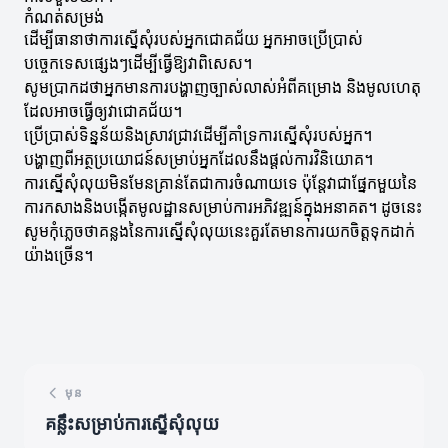
កំណត់សម្រង់
ដើម្បីធានាថាការស្នើសុំរបស់អ្នកជោគជ័យ អ្នកអាចប្រើប្រាស់
បច្ចេកទេសផ្សេងៗដើម្បីធ្វើឱ្យវាពិសេស។
សូមប្រាកដថាអ្នកមានការបង្ហាញច្បាស់លាស់អំពីគម្រោង និងមូលហេតុ
ដែលអាចធ្វើឲ្យវាជោគជ័យ។
ប្រើប្រាស់ទិន្នន័យនិងស្រាវជ្រាវដើម្បីគាំទ្រការស្នើសុំរបស់អ្នក។
បង្ហាញពីអត្ថប្រយោជន៍សម្រាប់អ្នកដែលនឹងផ្តល់ការវិនិយោគ។
ការស្នើសុំលុយមិនមែនគ្រាន់តែជាការចំណាយទេ ប៉ុន្តែវាជាផ្នែកមួយនៃ
ការកសាងនិងបង្កើតមូលដ្ឋានសម្រាប់ការអភិវឌ្ឍន៍ក្នុងអនាគត។ ដូចនេះ
សូមកុំភ្លេចថាគន្លងនៃការស្នើសុំលុយនេះគួរតែមានការយកចិត្តទុកដាក់
យ៉ាងច្រើន។
មុន
គន្លឹះសម្រាប់ការស្នើសុំលុយ