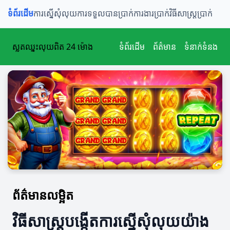
ទំព័រដើម
ការស្នើសុំលុយ
ការទទួលបានប្រាក់
ការងារប្រាក់
វិធីសាស្ត្រប្រាក់
ស្លតឈ្នះលុយពិត 24 ម៉ោង
ទំព័រដើម
ព័ត៌មាន
ទំនាក់ទំនង
ព័ត៌មានលម្អិត
វិធីសាស្ត្របង្កើតការស្នើសុំលុយយ៉ាង