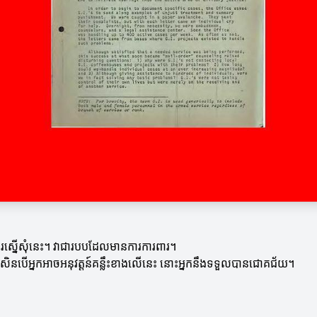
ការស្នើសុំនេះ។ វាជារបបដែលមានការការពារ។
។ ប្រសិនបើអ្នកអាចអនុវត្តន៍គន្លឹះខាងលើនេះ នោះអ្នកនឹងទទួលបានជោគជ័យ។