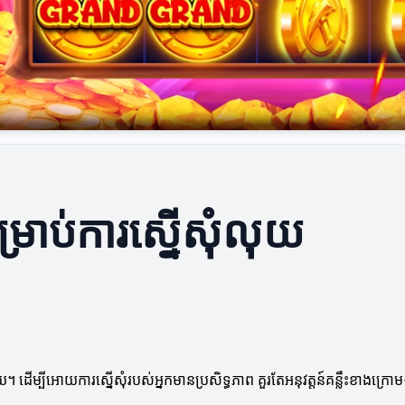
ម្រាប់ការស្នើសុំលុយ
ម្បីអោយការស្នើសុំរបស់អ្នកមានប្រសិទ្ធភាព គួរតែអនុវត្តន៍​គន្លឹះខាងក្រោម