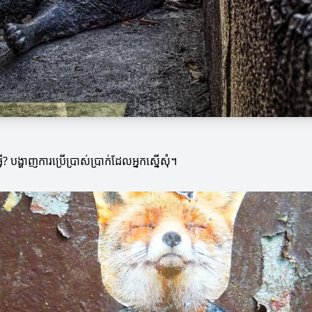
? បង្ហាញការប្រើប្រាស់ប្រាក់ដែលអ្នកស្នើសុំ។