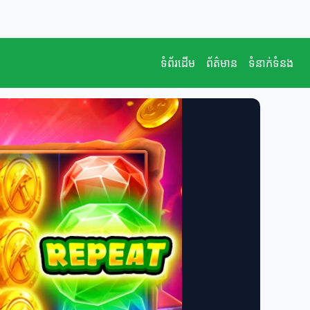
ទំព័រដើម
ព័ត៌មាន
ទំនាក់ទំនង