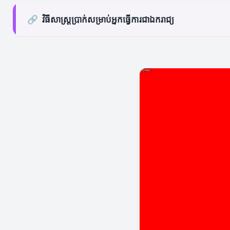
🔗
វិធីសាស្ត្រប្រាក់សម្រាប់អ្នកធ្វើការជាឯករាជ្យ