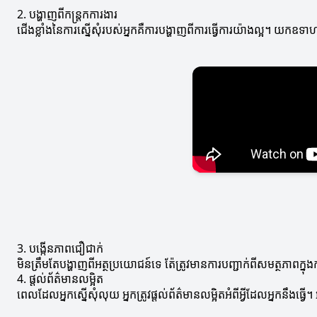
2. បង្ហាញពីកន្ត្រកការងារ
ជើងខ្លាំងនៃការស្នើសុំរបស់អ្នកគឺការបង្ហាញពីការធ្វើការយ៉ាងល្អ។ យកឧទ
3. បង្កើនភាពជឿជាក់
មិនត្រឹមតែបង្ហាញពីអត្ថប្រយោជន៍ទេ ត៉ែត្រូវមានការបញ្ជាក់ពីសមត្ថភាព
4. ផ្តល់ព័ត៌មានលម្អិត
ពេលដែលអ្នកស្នើសុំលុយ អ្នកត្រូវផ្តល់ព័ត៌មានលម្អិតអំពីអ្វីដែលអ្នកនឹងធ្វ