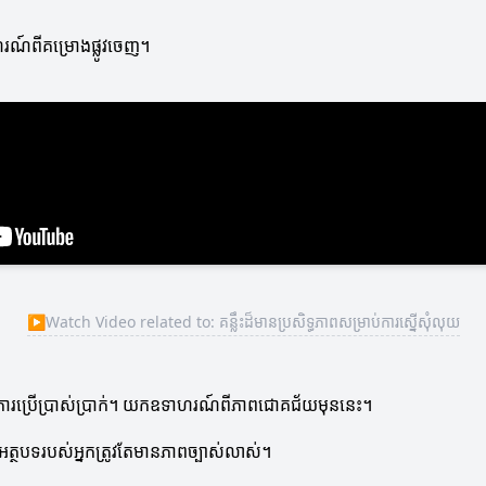
ាហរណ៍ពីគម្រោងផ្លូវចេញ។
▶
Watch Video related to: គន្លឹះដ៏មានប្រសិទ្ធភាពសម្រាប់ការស្នើសុំលុយ
ក្នុងការប្រើប្រាស់ប្រាក់។ យកឧទាហរណ៍ពីភាពជោគជ័យមុននេះ។
ើ។ អត្ថបទរបស់អ្នកត្រូវតែមានភាពច្បាស់លាស់។