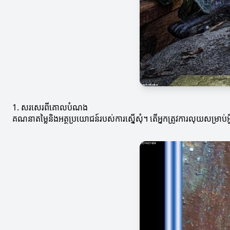
1. សរសេរពីគោលបំណង
គណនាតម្លៃនិងអត្ថប្រយោជន៍របស់ការស្នើសុំ។ តើអ្នកត្រូវការលុយសម្រាប់អ្វី