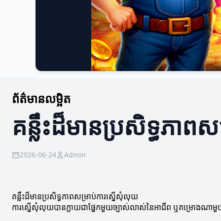
ព័ត៌មានលម្អិត
គន្លឹះដ៏មានប្រសិទ្ធភាពស
2026-06-24
Admin
គន្លឹះដ៏មានប្រសិទ្ធភាពសម្រាប់ការស្នើសុំលុយ
ការស្នើសុំលុយបានក្លាយជាផ្នែកមួយច្បាស់លាស់នៃអាជីព ឬគម្រោងណាមួយ។ ដើ