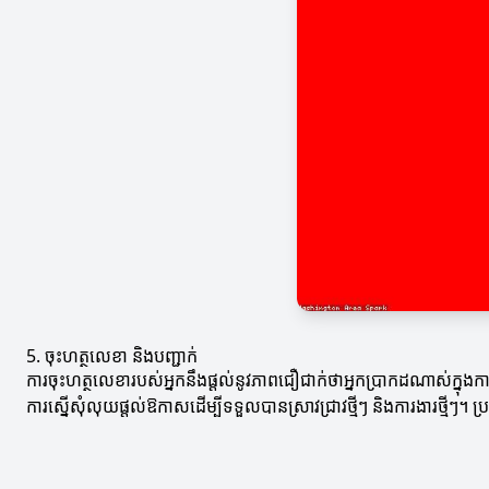
5. ចុះហត្ថលេខា និងបញ្ជាក់
ការចុះហត្ថលេខារបស់អ្នកនឹងផ្តល់នូវភាពជឿជាក់ថាអ្នកប្រាកដណាស់ក្នុង
ការស្នើសុំលុយផ្តល់ឱកាសដើម្បីទទួលបានស្រាវជ្រាវថ្មីៗ និងការងារថ្មីៗ