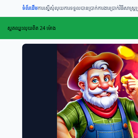
ទំព័រដើម
ការស្នើសុំលុយ
ការទទួលបានប្រាក់
ការងារប្រាក់
វិធីសាស្ត្រប
ស្លតឈ្នះលុយពិត 24 ម៉ោង