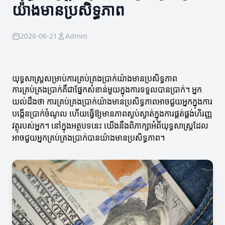
យ៉ាងមានប្រសិទ្ធភាព
2026-06-21
Admin
យុទ្ធសាស្ត្រសម្រាប់ការគ្រប់គ្រងប្រាក់យ៉ាងមានប្រសិទ្ធភាព
ការគ្រប់គ្រងប្រាក់គឺជាផ្នែកសំខាន់មួយក្នុងការទទួលបានប្រាក់។ អ្នក
យល់ដឹងថា ការគ្រប់គ្រងប្រាក់យ៉ាងមានប្រសិទ្ធភាពអាចជួយអ្នកក្នុងការ
បង្កើនប្រាក់ចំណូល ហើយធ្វើឱ្យមានភាពស្ងប់ស្ងាត់ក្នុងការផ្គត់ផ្គង់ហិរញ្ញ
វត្ថុរបស់អ្នក។ នៅក្នុងអត្ថបទនេះ យើងនឹងពិភាក្សាអំពីយុទ្ធសាស្ត្រដែល
អាចជួយអ្នកគ្រប់គ្រងប្រាក់បានយ៉ាងមានប្រសិទ្ធភាព។