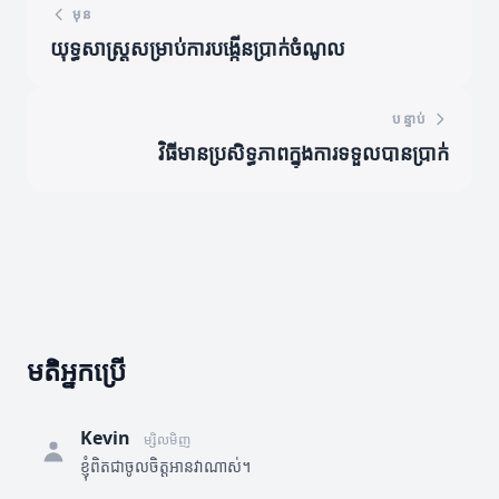
មុន
យុទ្ធសាស្ត្រសម្រាប់ការបង្កើនប្រាក់ចំណូល
បន្ទាប់
វិធីមានប្រសិទ្ធភាពក្នុងការទទួលបានប្រាក់
មតិអ្នកប្រើ
Kevin
ម្សិលមិញ
ខ្ញុំពិតជាចូលចិត្តអានវាណាស់។