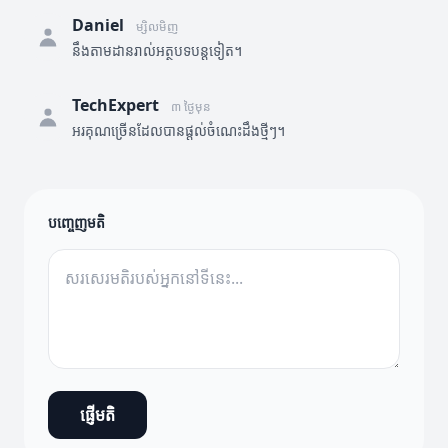
Daniel
ម្សិលមិញ
នឹងតាមដានរាល់អត្ថបទបន្តទៀត។
TechExpert
៣ ថ្ងៃមុន
អរគុណច្រើនដែលបានផ្តល់ចំណេះដឹងថ្មីៗ។
បញ្ចេញមតិ
ផ្ញើមតិ