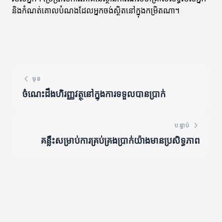
និងកំណត់គោលបំណងដែលអ្នកចង់ស្ថិតនៅក្នុងកម្រិតណា។
មុន
ចំណេះដឹងហិរញ្ញវត្ថុនៅក្នុងការទទួលបានប្រាក់
បន្ទាប់
គន្លឹះសម្រាប់ការគ្រប់គ្រងប្រាក់យ៉ាងមានប្រសិទ្ធភាព