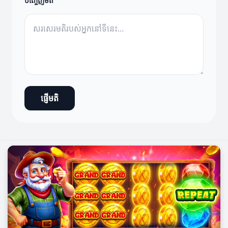
បញ្ចេញមតិ
ផ្ញើមតិ