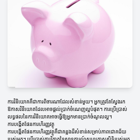
ការវិនិយោគគឺជាការពិចារណាដែលសំខាន់មួយ។ អ្នកត្រូវតែស្វែងរក
ឱកាសវិនិយោគដែលអាចផ្តល់ប្រាក់ចំណេញល្អបំផុត។ ការប្រើប្រាស់
លទ្ធផលនៃការវិនិយោគអាចធ្វើឱ្យអ្នកមានប្រាក់ចំណូលល្អ។
ការបង្កើតផែនការហិរញ្ញវត្ថុ
ការបង្កើតផែនការហិរញ្ញវត្ថុគឺជាគន្លងដ៏សំខាន់សម្រាប់ភាពជោគជ័យ
របស់អ្នក។ ប្រើប្រាស់ការវិភាគនៃស្ថានការណ៍សហគ្រាសសិទ្ធិរបស់អ្នក