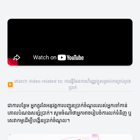
Watch Video related to: ការធ្វើផែនការហិរញ្ញវត្ថុសម្រាប់ការគ្រប់គ្រង
▶
ប្រាក់
ជាការបន្ថែម អ្នកគួរតែអនុវត្តការបញ្ជូនប្រាក់ចំណូលរបស់អ្នកទៅកាន់
គោលបំណងសន្សំប្រាក់។ សូមចំណាំថាអ្នកអាចរៀបចំការលក់ទំនិញ ឬ
សេវាកម្មដើម្បីបង្កើនប្រាក់ចំណូល។