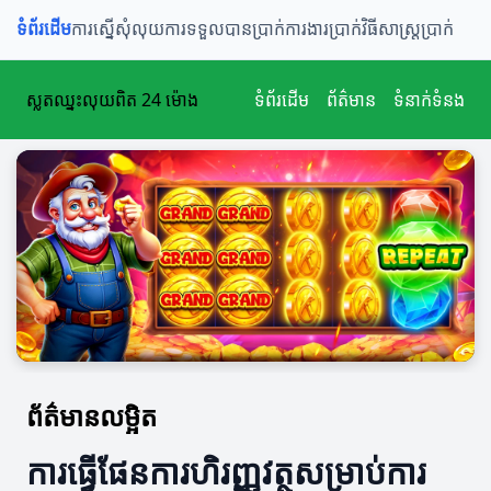
ទំព័រដើម
ការស្នើសុំលុយ
ការទទួលបានប្រាក់
ការងារប្រាក់
វិធីសាស្ត្រប្រាក់
ស្លតឈ្នះលុយពិត 24 ម៉ោង
ទំព័រដើម
ព័ត៌មាន
ទំនាក់ទំនង
ព័ត៌មានលម្អិត
ការធ្វើផែនការហិរញ្ញវត្ថុសម្រាប់ការ