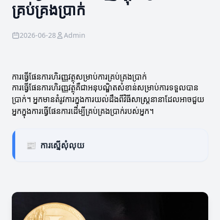
គ្រប់គ្រងប្រាក់
2026-06-28
Admin
ការធ្វើផែនការហិរញ្ញវត្ថុសម្រាប់ការគ្រប់គ្រងប្រាក់
ការធ្វើផែនការហិរញ្ញវត្ថុគឺជាអនុបណ្ឌិតសំខាន់សម្រាប់ការទទួលបាន
ប្រាក់។ អ្នកមានតំរូវការក្នុងការយល់ដឹងពីវិធីសាស្ត្រនានាដែលអាចជួយ
អ្នកក្នុងការធ្វើផែនការដើម្បីគ្រប់គ្រងប្រាក់របស់អ្នក។
📰
ការស្នើសុំលុយ