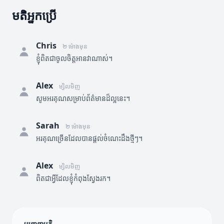
មតិអ្នកប្រើ
Chris
២ ម៉ោងមុន
ខ្ញុំពិតជាចូលចិត្តអានវាណាស់។
Alex
ម្សិលមិញ
សូមអរគុណសម្រាប់ព័ត៌មានដ៏ល្អនេះ។
Sarah
២ ម៉ោងមុន
អរគុណច្រើនដែលបានផ្តល់ចំណេះដឹងថ្មីៗ។
Alex
ម្សិលមិញ
ពិតជាអ្វីដែលខ្ញុំកំពុងស្វែងរក។