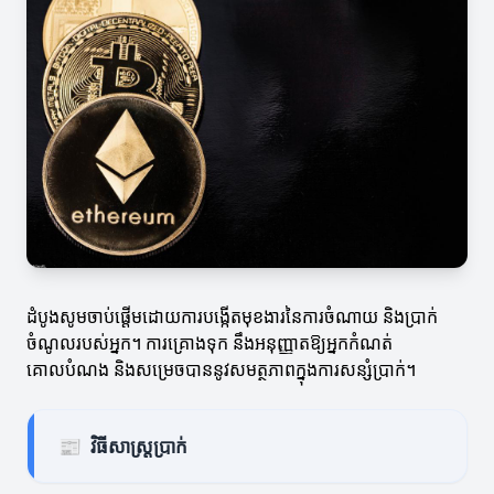
ដំបូងសូមចាប់ផ្តើមដោយការបង្កើតមុខងារនៃការចំណាយ និងប្រាក់
ចំណូលរបស់អ្នក។ ការគ្រោងទុក នឹងអនុញ្ញាតឱ្យអ្នកកំណត់
គោលបំណង និងសម្រេចបាននូវសមត្ថភាពក្នុងការសន្សំប្រាក់។
📰
វិធីសាស្ត្រប្រាក់