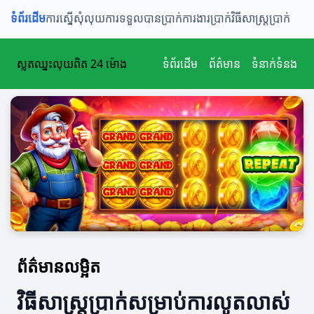
ទំព័រដើម
ការស្នើសុំលុយ
ការទទួលបានប្រាក់
ការងារប្រាក់
វិធីសាស្ត្រប្រាក់
ស្លតឈ្នះលុយពិត 24 ម៉ោង
ទំព័រដើម
ព័ត៌មាន
ទំនាក់ទំនង
ព័ត៌មានលម្អិត
វិធីសាស្ត្រប្រាក់សម្រាប់ការលូតលាស់