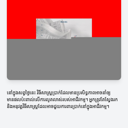
នៅក្នុងសព្វថ្ងៃនេះ វិធីសាស្ត្រប្រាក់ដែលមានប្រសិទ្ធភាពអាចនាំឲ្យ
មានផលប៉ះពាល់លើការលូតលាស់របស់អាជីវកម្ម។ អ្នកត្រូវតែស្វែងរក
និងអនុវត្តវិធីសាស្ត្រដែលអាចជួយការពារប្រាក់នៅក្នុងអាជីវកម្ម។