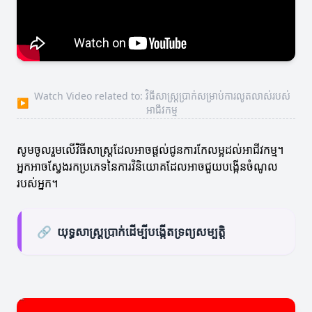
Watch Video related to: វិធីសាស្ត្រប្រាក់សម្រាប់ការលូតលាស់របស់
▶
អាជីវកម្ម
សូមចូលរួមលើវិធីសាស្ត្រដែលអាចផ្តល់ជូនការកែលម្អដល់អាជីវកម្ម។
អ្នកអាចស្វែងរកប្រភេទនៃការវិនិយោគដែលអាចជួយបង្កើនចំណូល
របស់អ្នក។
🔗
យុទ្ធសាស្ត្រប្រាក់ដើម្បីបង្កើតទ្រព្យសម្បត្តិ