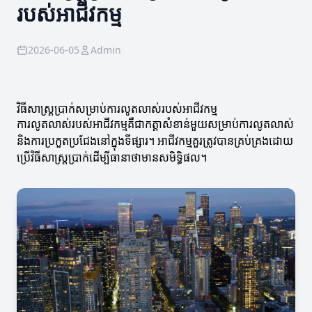
របស់អាជីវកម្ម
2026-06-05
Admin
វិធីសាស្ត្រប្រាក់សម្រាប់ការលូតលាស់របស់អាជីវកម្ម
ការលូតលាស់របស់អាជីវកម្មគឺជាកត្តាសំខាន់មួយសម្រាប់ការលូតលាស់
និងការប្រកួតប្រជែងនៅក្នុងទីផ្សារ។ អាជីវកម្មគួរត្រូវបានគ្រប់គ្រងដោយ
ប្រើវិធីសាស្ត្រប្រាក់ដើម្បីធានាថាមានសមិទ្ធិផល។