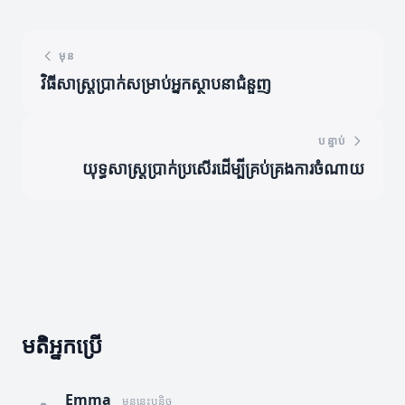
មុន
វិធីសាស្ត្រប្រាក់សម្រាប់អ្នកស្ថាបនាជំនួញ
បន្ទាប់
យុទ្ធសាស្ត្រប្រាក់ប្រសើរដើម្បីគ្រប់គ្រងការចំណាយ
មតិអ្នកប្រើ
Emma
មុននេះបន្តិច