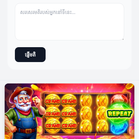
ផ្ញើមតិ