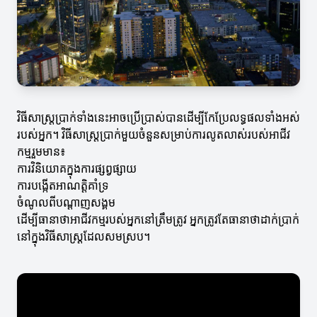
វិធីសាស្ត្រប្រាក់ទាំងនេះអាចប្រើប្រាស់បានដើម្បីកែប្រែលទ្ធផលទាំងអស់
របស់អ្នក។ វិធីសាស្ត្រប្រាក់មួយចំនួនសម្រាប់ការលូតលាស់របស់អាជីវ
កម្មរួមមាន៖
ការវិនិយោគក្នុងការផ្សព្វផ្សាយ
ការបង្កើតអាណត្តិគាំទ្រ
ចំណូលពីបណ្តាញសង្គម
ដើម្បីធានាថាអាជីវកម្មរបស់អ្នកនៅត្រឹមត្រូវ អ្នកត្រូវតែធានាថាដាក់ប្រាក់
នៅក្នុងវិធីសាស្ត្រដែលសមស្រប។