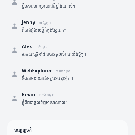
ខ្លឹមសារមានប្រយោជន៍ខ្លាំងណាស់។
Jenny
៣ ថ្ងៃមុន
ពិតជាអ្វីដែលខ្ញុំកំពុងស្វែងរក។
Alex
៣ ថ្ងៃមុន
អរគុណច្រើនដែលបានផ្តល់ចំណេះដឹងថ្មីៗ។
WebExplorer
២ ម៉ោងមុន
នឹងតាមដានរាល់អត្ថបទបន្តទៀត។
Kevin
២ ម៉ោងមុន
ខ្ញុំពិតជាចូលចិត្តអានវាណាស់។
បញ្ចេញមតិ