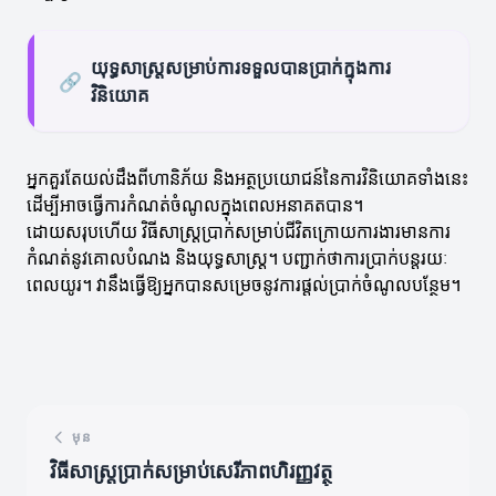
យុទ្ធសាស្ត្រសម្រាប់ការទទួលបានប្រាក់ក្នុងការ
🔗
វិនិយោគ
អ្នកគួរតែយល់ដឹងពីហានិភ័យ និងអត្ថប្រយោជន៍នៃការវិនិយោគទាំងនេះ
ដើម្បីអាចធ្វើការកំណត់ចំណូលក្នុងពេលអនាគតបាន។
ដោយសរុបហើយ វិធីសាស្ត្រប្រាក់សម្រាប់ជីវិតក្រោយការងារមានការ
កំណត់នូវគោលបំណង និងយុទ្ធសាស្ត្រ។ បញ្ជាក់ថាការប្រាក់បន្តរយៈ
ពេលយូរ។ វានឹងធ្វើឱ្យអ្នកបានសម្រេចនូវការផ្តល់ប្រាក់ចំណូលបន្ថែម។
មុន
វិធីសាស្ត្រប្រាក់សម្រាប់សេរីភាពហិរញ្ញវត្ថុ