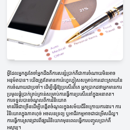
អ្វីដែលអ្នកគួរតែចាំអ្នកដឹងគឺការសន្សំប្រាក់គឺជាការចំណាយមិនអាច
អនុម័តបាន។ យើងត្រូវតែមានការ៉េហ្វេហ្វៀសសម្រាប់ការដោះស្រាយនៃ
ការចំណាយជាប្រចាំ។ ដើម្បីធ្វើឱ្យប្រសើរពីគេ អ្នកប្រាកដថាអ្នកមានការ
ប្រមូលផ្តុំប្រាក់គ្រប់គ្រាន់សម្រាប់ការធ្វើការប្រសើរនៅក្នុងអនាគត។
ការទទួលបានចំណូលពីការវិនិយោគ
មានវិធីជាច្រើនដើម្បីបង្កើតចំណូលក្នុងសម័យជីវិតក្រោយការងារ។ ការ
វិនិយោគក្នុងភាគហុច់ អចលនទ្រព្យ ឬអាជីវកម្មអាចជាជម្រើសដ៏ល្អ។
ការធ្វើការស្រាវជ្រាវពីផ្សារវិនិយោគមុនពេលធ្វើការបញ្ចូលប្រាក់គឺ
អស្ចារ្យ។