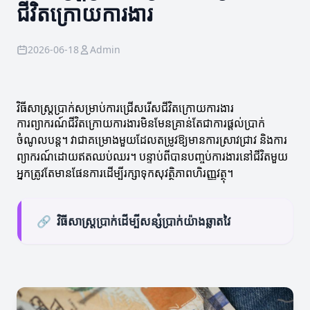
ជីវិតក្រោយការងារ
2026-06-18
Admin
វិធីសាស្ត្រប្រាក់សម្រាប់ការជ្រើសរើសជីវិតក្រោយការងារ
ការព្យាករណ៍ជីវិតក្រោយការងារមិនមែនគ្រាន់តែជាការផ្តល់ប្រាក់
ចំណូលបន្ត។ វាជាគម្រោងមួយដែលតម្រូវឱ្យមានការស្រាវជ្រាវ និងការ
ព្យាករណ៍ដោយឥតឈប់ឈរ។ បន្ទាប់ពីបានបញ្ចប់ការងារនៅជីវិតមួយ
អ្នកត្រូវតែមានផែនការដើម្បីរក្សាទុកសុវត្ថិភាពហិរញ្ញវត្ថុ។
🔗
វិធីសាស្ត្រប្រាក់ដើម្បីសន្សំប្រាក់យ៉ាងឆ្លាតវៃ