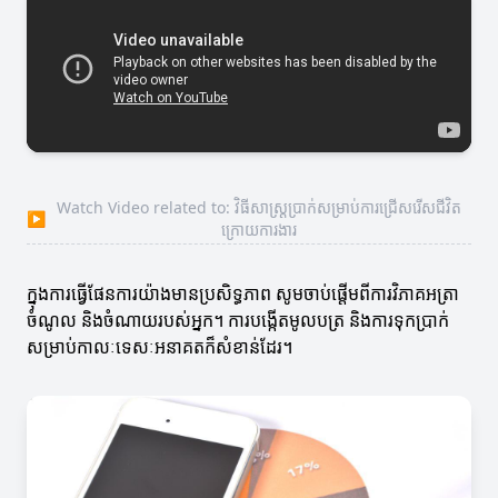
Watch Video related to: វិធីសាស្ត្រប្រាក់សម្រាប់ការជ្រើសរើសជីវិត
▶
ក្រោយការងារ
ក្នុងការធ្វើផែនការយ៉ាងមានប្រសិទ្ធភាព សូមចាប់ផ្តើមពីការវិភាគអត្រា
ចំណូល និងចំណាយរបស់អ្នក។ ការបង្កើតមូលបត្រ និងការទុកប្រាក់
សម្រាប់កាលៈទេសៈអនាគតក៏សំខាន់ដែរ។