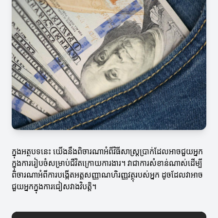
ក្នុងអត្ថបទនេះ យើងនឹងពិចារណាអំពីវិធីសាស្ត្រប្រាក់ដែលអាចជួយអ្នក
ក្នុងការរៀបចំសម្រាប់ជីវិតក្រោយការងារ។ វាជាការសំខាន់ណាស់ដើម្បី
ពិចារណាអំពីការបង្កើតអត្តសញ្ញាណហិរញ្ញវត្ថុរបស់អ្នក ដូចដែលវាអាច
ជួយអ្នកក្នុងការជៀសវាងវិបត្តិ។