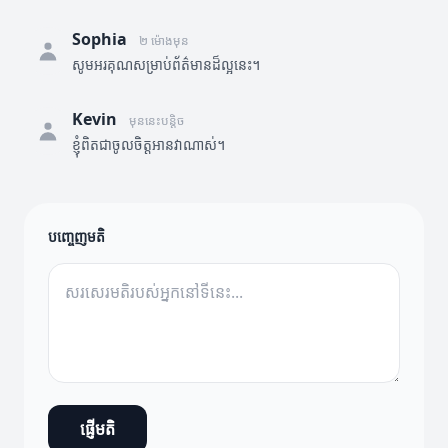
Sophia
២ ម៉ោងមុន
សូមអរគុណសម្រាប់ព័ត៌មានដ៏ល្អនេះ។
Kevin
មុននេះបន្តិច
ខ្ញុំពិតជាចូលចិត្តអានវាណាស់។
បញ្ចេញមតិ
ផ្ញើមតិ