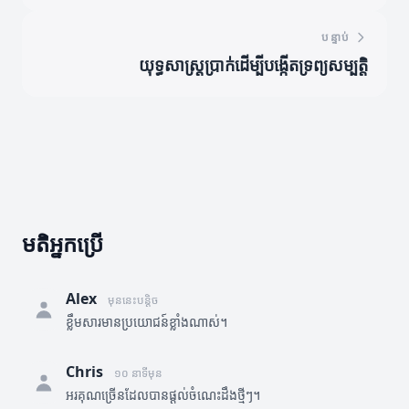
បន្ទាប់
យុទ្ធសាស្ត្រប្រាក់ដើម្បីបង្កើតទ្រព្យសម្បត្តិ
មតិអ្នកប្រើ
Alex
មុននេះបន្តិច
ខ្លឹមសារមានប្រយោជន៍ខ្លាំងណាស់។
Chris
១០ នាទីមុន
អរគុណច្រើនដែលបានផ្តល់ចំណេះដឹងថ្មីៗ។