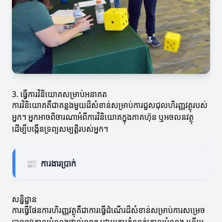
3. ធ្វើការវិនិយោគសម្រាប់អនាគត
ការវិនិយោគគឺជាគន្លងមួយដ៏សំខាន់សម្រាប់ការជួសជុលហិរញ្ញវត្ថុរបស់
អ្នក។ អ្នកអាចពិចារណាអំពីការវិនិយោគក្នុងភាគហ៊ុន ឬអចលនវត្ថុ
ដើម្បីបង្កើនទ្រព្យសម្បត្តិរបស់អ្នក។
📰
ការងារប្រាក់
សន្និដ្ឋាន
ការធ្វើផែនការហិរញ្ញវត្ថុគឺជាការធ្វើដំណើរដ៏សំខាន់សម្រាប់ការសម្រេច