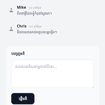
Mike
១០ នាទីមុន
ពិតជាអ្វីដែលខ្ញុំកំពុងស្វែងរក។
Chris
១០ នាទីមុន
នឹងតាមដានរាល់អត្ថបទបន្តទៀត។
បញ្ចេញមតិ
ផ្ញើមតិ