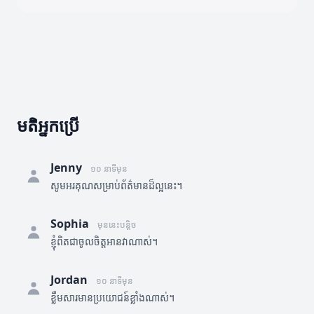
មតិអ្នកប្រើ
Jenny
១០ នាទីមុន
សូមអរគុណសម្រាប់ព័ត៌មានដ៏ល្អនេះ។
Sophia
មុននេះបន្តិច
ខ្ញុំពិតជាចូលចិត្តអានវាណាស់។
Jordan
១០ នាទីមុន
ខ្លឹមសារមានប្រយោជន៍ខ្លាំងណាស់។