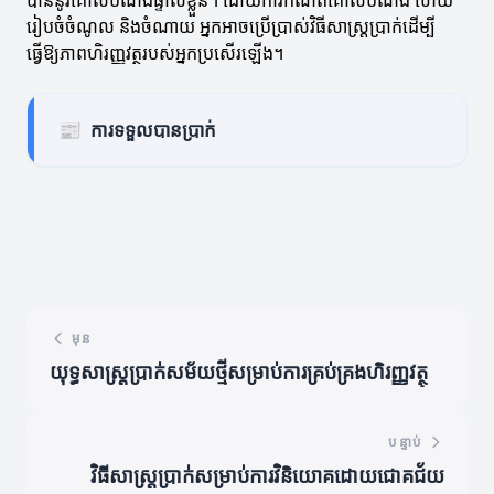
បាននូវគោលបំណងផ្ទាល់ខ្លួន។ ដោយការកំណត់គោលបំណង ហើយ
រៀបចំចំណូល និងចំណាយ អ្នកអាចប្រើប្រាស់វិធីសាស្ត្រប្រាក់ដើម្បី
ធ្វើឱ្យភាពហិរញ្ញវត្ថរបស់អ្នកប្រសើរឡើង។
📰
ការទទួលបានប្រាក់
មុន
យុទ្ធសាស្ត្រប្រាក់សម័យថ្មីសម្រាប់ការគ្រប់គ្រងហិរញ្ញវត្ថុ
បន្ទាប់
វិធីសាស្ត្រប្រាក់សម្រាប់ការវិនិយោគដោយជោគជ័យ