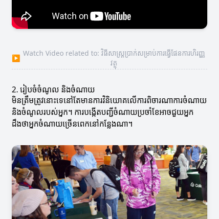
Watch Video related to: វិធីសាស្ត្រប្រាក់សម្រាប់ការធ្វើផែនការហិរញ្ញ
▶
វត្ថុ
2. រៀបចំចំណូល និងចំណាយ
មិនត្រឹមត្រូវនោះទេនៅតែមានការវិនិយោគលើការពិចារណាការចំណាយ
និងចំណូលរបស់អ្នក។ ការបង្កើតបញ្ជីចំណាយប្រចាំខែអាចជួយអ្នក
ដឹងថាអ្នកចំណាយច្រើនពេកនៅកន្លែងណា។