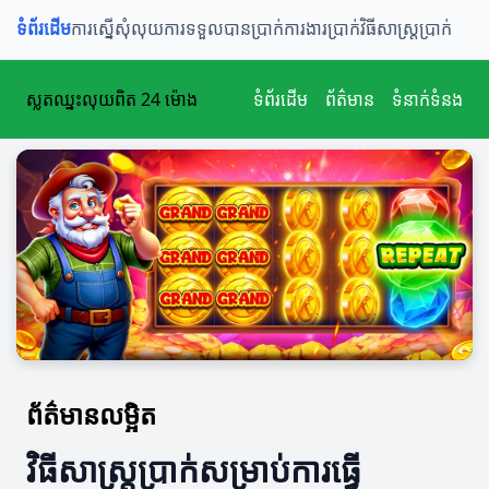
ទំព័រដើម
ការស្នើសុំលុយ
ការទទួលបានប្រាក់
ការងារប្រាក់
វិធីសាស្ត្រប្រាក់
ស្លតឈ្នះលុយពិត 24 ម៉ោង
ទំព័រដើម
ព័ត៌មាន
ទំនាក់ទំនង
ព័ត៌មានលម្អិត
វិធីសាស្ត្រប្រាក់សម្រាប់ការធ្វើ