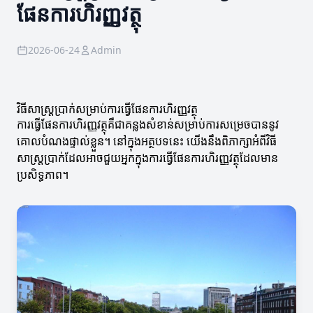
ផែនការហិរញ្ញវត្ថុ
2026-06-24
Admin
វិធីសាស្ត្រប្រាក់សម្រាប់ការធ្វើផែនការហិរញ្ញវត្ថុ
ការធ្វើផែនការហិរញ្ញវត្ថុគឺជាគន្លងសំខាន់សម្រាប់ការសម្រេចបាននូវ
គោលបំណងផ្ទាល់ខ្លួន។ នៅក្នុងអត្ថបទនេះ យើងនឹងពិភាក្សាអំពីវិធី
សាស្ត្រប្រាក់ដែលអាចជួយអ្នកក្នុងការធ្វើផែនការហិរញ្ញវត្ថុដែលមាន
ប្រសិទ្ធភាព។