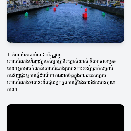
1. កំណត់គោលបំណងហិរញ្ញវត្ថុ
គោលបំណងហិរញ្ញវត្ថុរបស់អ្នកត្រូវតែច្បាស់លាស់ និងអាចសម្រេច
បាន។ អ្នកអាចកំណត់គោលបំណងរួមមានការសន្សំប្រាក់សម្រាប់
ការទិញផ្ទះ ឬការធ្វើដំណើរ។ ការដាក់ចិត្តក្នុងការបានសម្រេច
គោលបំណងទាំងនេះនឹងជួយអ្នកក្នុងការធ្វើផែនការដែលមានគុណ
ភាព។