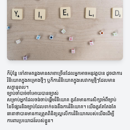
ក៏ប៉ុន្តែ ទៅតាមគន្លងមានសាខាច្រើនដែលអ្នកអាចអនុវត្តបាន ដូចជាការ
វិនិយោគក្នុងគម្រោងថ្មីៗ ឬក៏ការវិនិយោគក្នុងសេវាកម្មថ្មីៗដែលមាន
សក្តានុពល។
ច្បាប់ចាំបាច់ចាំអោយបានច្បាស់
សម្រាប់អ្នកដែលចង់ចាប់ផ្តើមវិនិយោគ គួរតែមានការសិក្សាអំពីច្បាប់
នៃទីផ្សារនិងច្បាប់ដែលទាក់ទងនឹងការវិនិយោគ។ យើងគួរតែតែងតែ
ធានាថាបានមានការត្រួតពិនិត្យល្អលើការវិនិយោគរបស់យើងដើម្បី
ការពារប្រយោជន៍របស់ខ្លួន។