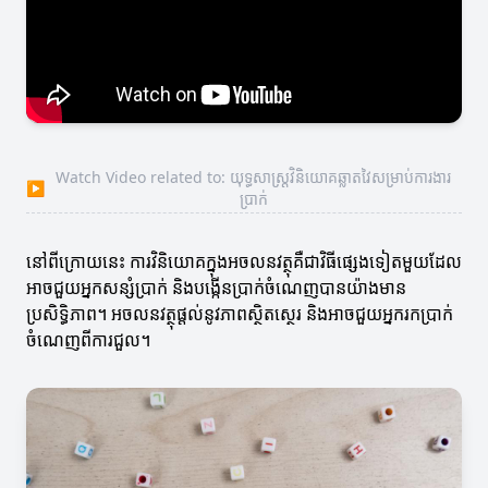
Watch Video related to: យុទ្ធសាស្ត្រវិនិយោគឆ្លាតវៃសម្រាប់ការងារ
▶
ប្រាក់
នៅពីក្រោយនេះ ការវិនិយោគក្នុងអចលនវត្ថុគឺជាវិធីផ្សេងទៀតមួយដែល
អាចជួយអ្នកសន្សំប្រាក់ និងបង្កើនប្រាក់ចំណេញបានយ៉ាងមាន
ប្រសិទ្ធិភាព។ អចលនវត្ថុផ្តល់នូវភាពស្ថិតស្ថេរ និងអាចជួយអ្នករកប្រាក់
ចំណេញពីការជួល។