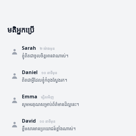
មតិអ្នកប្រើ
Sarah
២ ម៉ោងមុន
ខ្ញុំពិតជាចូលចិត្តអានវាណាស់។
Daniel
១០ នាទីមុន
ពិតជាអ្វីដែលខ្ញុំកំពុងស្វែងរក។
Emma
ម្សិលមិញ
សូមអរគុណសម្រាប់ព័ត៌មានដ៏ល្អនេះ។
David
១០ នាទីមុន
ខ្លឹមសារមានប្រយោជន៍ខ្លាំងណាស់។