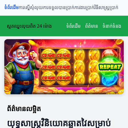
ទំព័រដើម
ការស្នើសុំលុយ
ការទទួលបានប្រាក់
ការងារប្រាក់
វិធីសាស្ត្រប្រាក់
ស្លតឈ្នះលុយពិត 24 ម៉ោង
ទំព័រដើម
ព័ត៌មាន
ទំនាក់ទំនង
ព័ត៌មានលម្អិត
យុទ្ធសាស្ត្រវិនិយោគឆ្លាតវៃសម្រាប់