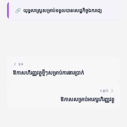
🔗
យុទ្ធសាស្ត្រសម្រាប់ទទួលបានសេដ្ឋកិច្ចឯករាជ្យ
មុន
ឱកាស​ហិរញ្ញវត្ថុ​ថ្មីៗសម្រាប់ការងារប្រាក់
បន្ទាប់
ឱកាសសម្រាប់អារក្សហិរញ្ញវត្ថុ