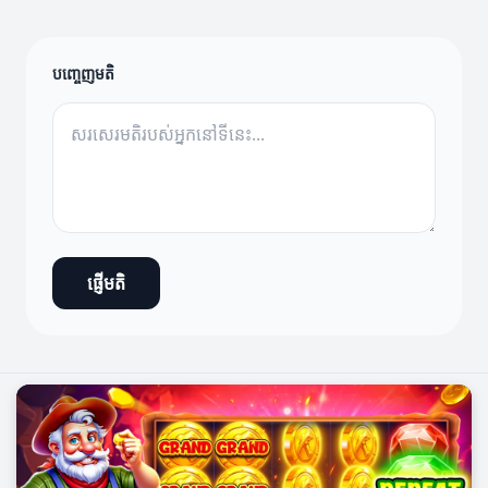
បញ្ចេញមតិ
ផ្ញើមតិ