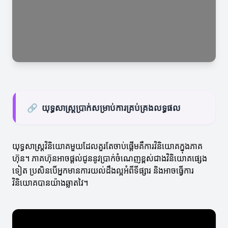
🔗
យុទ្ធសាស្ត្រប្រាក់សម្រាប់ការគ្រប់គ្រងលទ្ធផល
យុទ្ធសាស្ត្រវិនិយោគមួយដែលគួរតែចាប់ផ្តើមគឺការវិនិយោគក្នុងភាគ
ហ៊ុន។ ភាគហ៊ុនអាចផ្តល់ជូននូវប្រាក់ចំណេញខ្ពស់ជាងវិនិយោគផ្សេង
ទៀត ប្រសិនបើអ្នកមានការយល់ដឹងល្អអំពីទីផ្សារ និងអាចធ្វើការ
វិនិយោគបានយ៉ាងឆ្លាតវៃ។